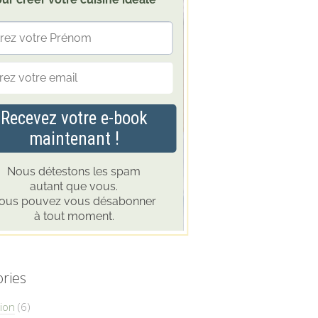
ries
ion
(6)