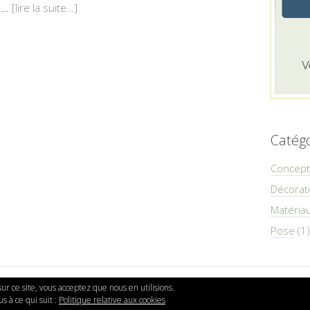
s …
[lire la suite…]
Catégo
Concept
Décorati
Matéria
Pose
(1)
 sur ce site, vous acceptez que nous en utilisions.
s à ce qui suit :
Politique relative aux cookies