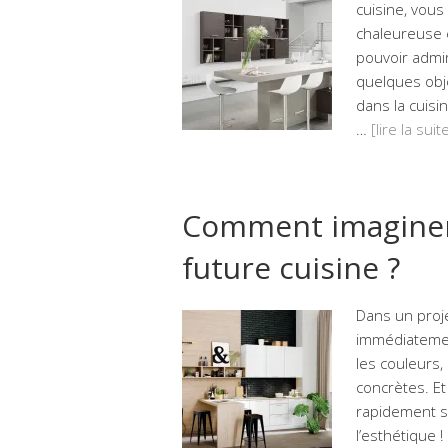
cuisine, vou
chaleureuse 
pouvoir admir
quelques obj
dans la cuisi
…
[lire la sui
Comment imaginer 
future cuisine ?
Dans un proj
immédiatement
les couleurs,
concrètes. E
rapidement su
l’esthétique !