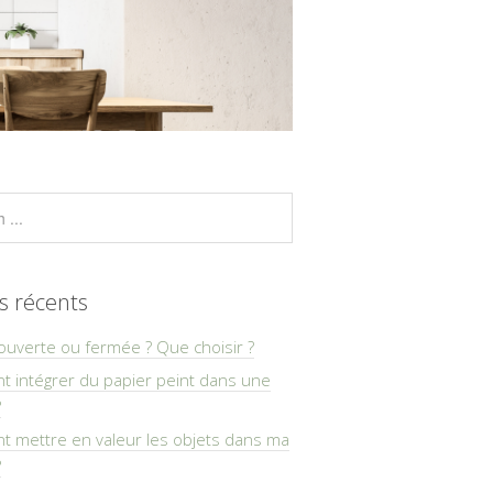
es récents
ouverte ou fermée ? Que choisir ?
 intégrer du papier peint dans une
?
 mettre en valeur les objets dans ma
?