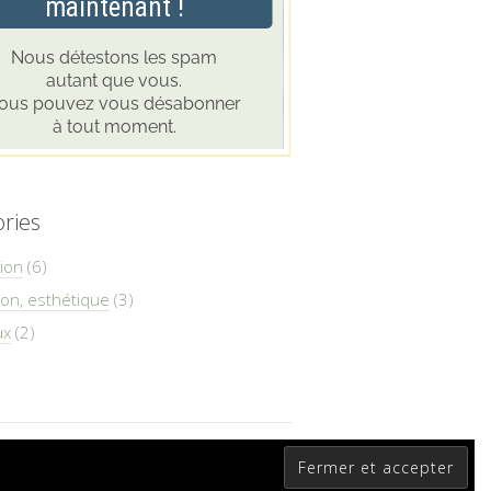
ries
ion
(6)
on, esthétique
(3)
ux
(2)
Lifestyle
WordPress Theme by themehit.com