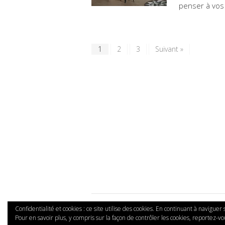
penser à vo
1
2
3
Suivant »
Confidentialité et cookies : ce site utilise des cookies. En continuant à naviguer
Copyright © 2026 Ma Cuisine à Vivre.
Pour en savoir plus, y compris sur la façon de contrôler les cookies, reportez-vou